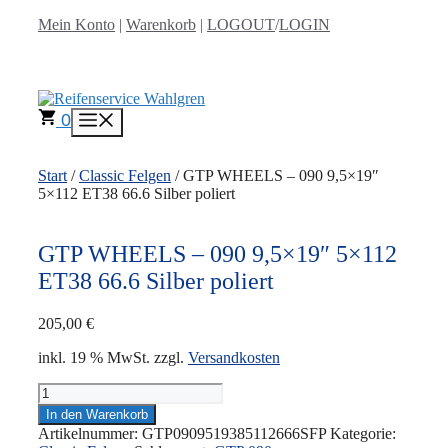
Zum
Mein Konto
|
Warenkorb
|
LOGOUT
/
LOGIN
Inhalt
springen
0
Menü
Start
/
Classic Felgen
/ GTP WHEELS – 090 9,5×19″
5×112 ET38 66.6 Silber poliert
GTP WHEELS – 090 9,5×19″ 5×112
ET38 66.6 Silber poliert
205,00
€
inkl. 19 % MwSt.
zzgl.
Versandkosten
GTP
WHEELS
In den Warenkorb
-
Artikelnummer:
GTP0909519385112666SFP
Kategorie:
090