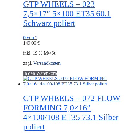
GTP WHEELS – 023
7,5×17″ 5×100 ET35 60.1
Schwarz poliert
0
von 5
149,00
€
inkl. 19 % MwSt.
zzgl.
Versandkosten
In den Warenkorb
GTP WHEELS – 072 FLOW
FORMING 7,0×16″
4×100/108 ET35 73.1 Silber
poliert