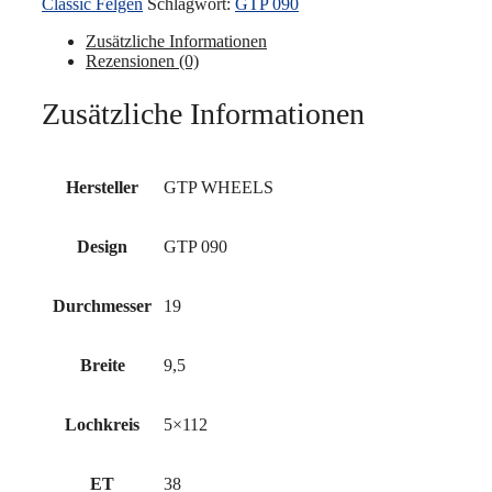
Classic Felgen
Schlagwort:
GTP 090
9,5x19"
5x112
Zusätzliche Informationen
ET38
Rezensionen (0)
66.6
Silber
Zusätzliche Informationen
poliert
Menge
Hersteller
GTP WHEELS
Design
GTP 090
Durchmesser
19
Breite
9,5
Lochkreis
5×112
ET
38