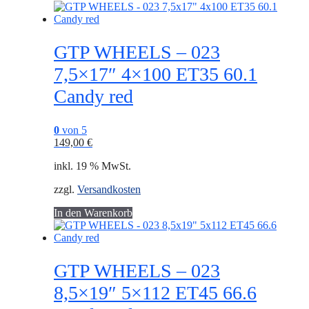
GTP WHEELS – 023
7,5×17″ 4×100 ET35 60.1
Candy red
0
von 5
149,00
€
inkl. 19 % MwSt.
zzgl.
Versandkosten
In den Warenkorb
GTP WHEELS – 023
8,5×19″ 5×112 ET45 66.6