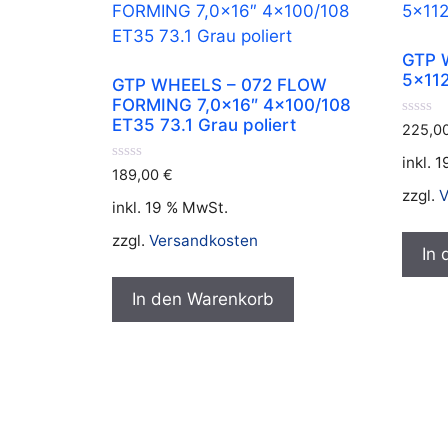
GTP 
5×112
GTP WHEELS – 072 FLOW
FORMING 7,0×16″ 4×100/108
ET35 73.1 Grau poliert
0
225,0
v
o
inkl. 
n
0
189,00
€
5
v
zzgl.
V
o
inkl. 19 % MwSt.
n
5
zzgl.
Versandkosten
In
In den Warenkorb