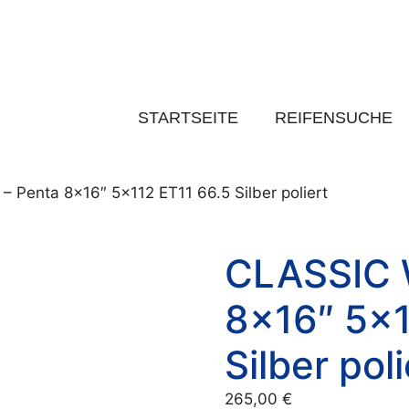
STARTSEITE
REIFENSUCHE
Penta 8×16″ 5×112 ET11 66.5 Silber poliert
CLASSIC 
8×16″ 5×1
Silber poli
265,00
€