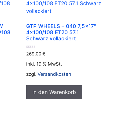
W
GTP WHEELS – 040 7,5×17″
/108
4×100/108 ET20 57.1
Schwarz vollackiert
0
269,00
€
v
o
inkl. 19 % MwSt.
n
5
zzgl.
Versandkosten
In den Warenkorb