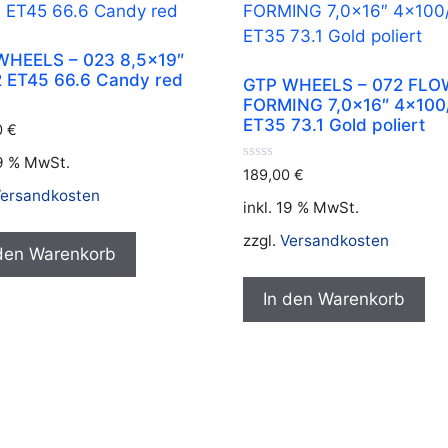
WHEELS – 023 8,5×19″
 ET45 66.6 Candy red
GTP WHEELS – 072 FLO
FORMING 7,0×16″ 4×100
ET35 73.1 Gold poliert
0
€
19 % MwSt.
0
189,00
€
v
ersandkosten
o
inkl. 19 % MwSt.
n
5
zzgl.
Versandkosten
 den Warenkorb
In den Warenkorb