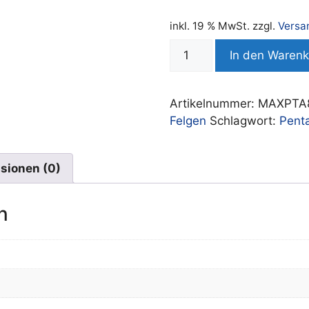
inkl. 19 % MwSt.
zzgl.
Versa
CLASSIC
In den Waren
WHEELS
-
Penta
Artikelnummer:
MAXPTA8
8x16"
Felgen
Schlagwort:
Pent
5x112
ET11
66.5
sionen (0)
Silber
poliert
n
Menge