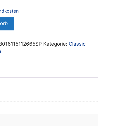
ndkosten
korb
016115112665SP
Kategorie:
Classic
a