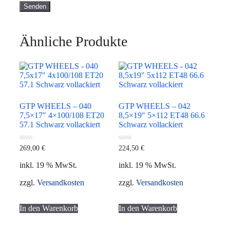
Ähnliche Produkte
GTP WHEELS – 040
GTP WHEELS – 042
7,5×17″ 4×100/108 ET20
8,5×19″ 5×112 ET48 66.6
57.1 Schwarz vollackiert
Schwarz vollackiert
0
0
269,00
€
224,50
€
von
von
5
5
inkl. 19 % MwSt.
inkl. 19 % MwSt.
zzgl.
Versandkosten
zzgl.
Versandkosten
In den Warenkorb
In den Warenkorb