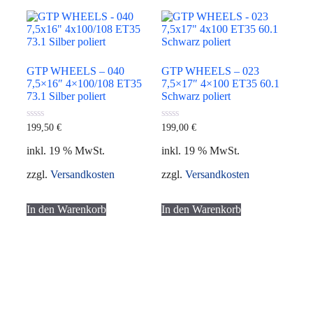
GTP WHEELS – 040
GTP WHEELS – 023
7,5×16″ 4×100/108 ET35
7,5×17″ 4×100 ET35 60.1
73.1 Silber poliert
Schwarz poliert
0
0
199,50
€
199,00
€
von
von
5
5
inkl. 19 % MwSt.
inkl. 19 % MwSt.
zzgl.
Versandkosten
zzgl.
Versandkosten
In den Warenkorb
In den Warenkorb