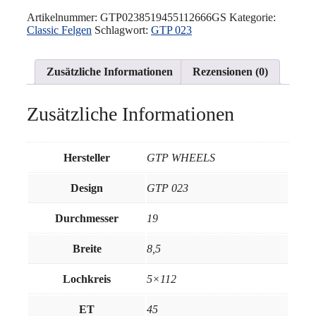
-
023
Artikelnummer:
GTP0238519455112666GS
Kategorie:
8,5x19"
Classic Felgen
Schlagwort:
GTP 023
5x112
ET45
66.6
Zusätzliche Informationen
Rezensionen (0)
Gold
Menge
Zusätzliche Informationen
Hersteller
GTP WHEELS
Design
GTP 023
Durchmesser
19
Breite
8,5
Lochkreis
5×112
ET
45