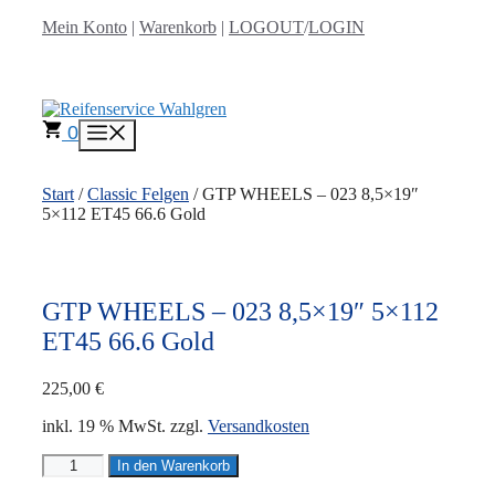
Zum
Mein Konto
|
Warenkorb
|
LOGOUT
/
LOGIN
Inhalt
springen
0
Menü
Start
/
Classic Felgen
/ GTP WHEELS – 023 8,5×19″
5×112 ET45 66.6 Gold
GTP WHEELS – 023 8,5×19″ 5×112
ET45 66.6 Gold
225,00
€
inkl. 19 % MwSt.
zzgl.
Versandkosten
GTP
In den Warenkorb
WHEELS