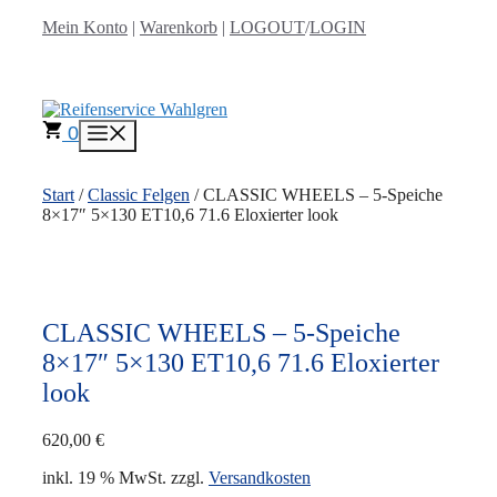
Zum
Mein Konto
|
Warenkorb
|
LOGOUT
/
LOGIN
Inhalt
springen
0
Menü
Start
/
Classic Felgen
/ CLASSIC WHEELS – 5-Speiche
8×17″ 5×130 ET10,6 71.6 Eloxierter look
CLASSIC WHEELS – 5-Speiche
8×17″ 5×130 ET10,6 71.6 Eloxierter
look
620,00
€
inkl. 19 % MwSt.
zzgl.
Versandkosten