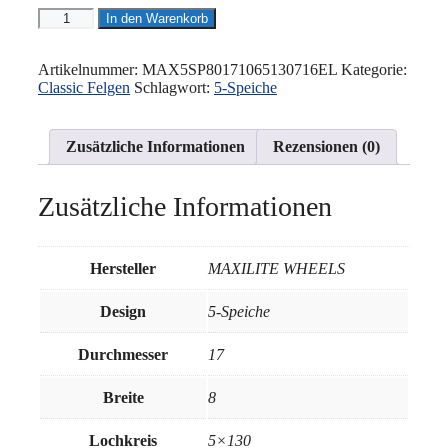
CLASSIC
In den Warenkorb
WHEELS
-
5-
Artikelnummer:
MAX5SP80171065130716EL
Kategorie:
Speiche
Classic Felgen
Schlagwort:
5-Speiche
8x17"
5x130
ET10,6
Zusätzliche Informationen
Rezensionen (0)
71.6
Eloxierter
look
Zusätzliche Informationen
Menge
Hersteller
MAXILITE WHEELS
Design
5-Speiche
Durchmesser
17
Breite
8
Lochkreis
5×130