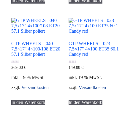
In den Warenkorb
In den Warenkorb
GTP WHEELS – 040
GTP WHEELS – 023
7,5×17″ 4×100/108 ET20
7,5×17″ 4×100 ET35 60.1
57.1 Silber poliert
Candy red
0
0
269,00
€
149,00
€
von
von
5
5
inkl. 19 % MwSt.
inkl. 19 % MwSt.
zzgl.
Versandkosten
zzgl.
Versandkosten
In den Warenkorb
In den Warenkorb