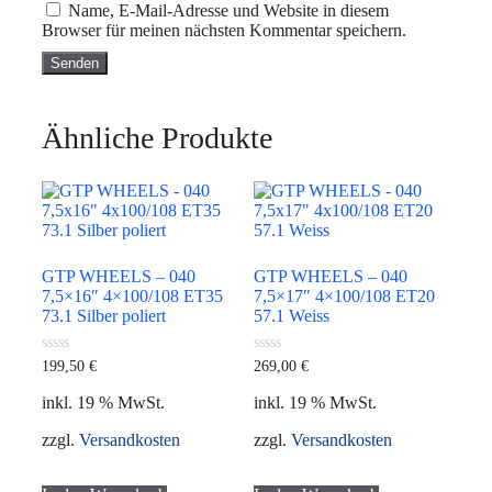
Name, E-Mail-Adresse und Website in diesem
Browser für meinen nächsten Kommentar speichern.
Ähnliche Produkte
GTP WHEELS – 040
GTP WHEELS – 040
7,5×16″ 4×100/108 ET35
7,5×17″ 4×100/108 ET20
73.1 Silber poliert
57.1 Weiss
0
0
199,50
€
269,00
€
von
von
5
5
inkl. 19 % MwSt.
inkl. 19 % MwSt.
zzgl.
Versandkosten
zzgl.
Versandkosten