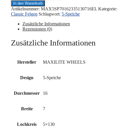
WHEELS
In den Warenkorb
-
Artikelnummer:
MAX5SP70162335130716EL
Kategorie:
5-
Classic Felgen
Schlagwort:
5-Speiche
Speiche
7x16"
Zusätzliche Informationen
5x130
Rezensionen (0)
ET23,3
71.6
Zusätzliche Informationen
Eloxierter
look
Menge
Hersteller
MAXILITE WHEELS
Design
5-Speiche
Durchmesser
16
Breite
7
Lochkreis
5×130