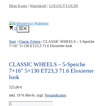
Zum
Mein Konto
|
Warenkorb
|
LOGOUT
/
LOGIN
Inhalt
springen
0
Menü
Start
/
Classic Felgen
/ CLASSIC WHEELS – 5-Speiche
7×16″ 5×130 ET23,3 71.6 Eloxierter look
CLASSIC WHEELS – 5-Speiche
7×16″ 5×130 ET23,3 71.6 Eloxierter
look
525,00
€
inkl. 19 % MwSt.
zzgl.
Versandkosten
CLASSIC