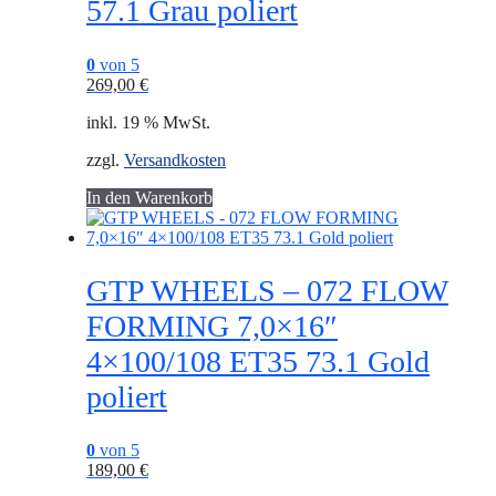
57.1 Grau poliert
0
von 5
269,00
€
inkl. 19 % MwSt.
zzgl.
Versandkosten
In den Warenkorb
GTP WHEELS – 072 FLOW
FORMING 7,0×16″
4×100/108 ET35 73.1 Gold
poliert
0
von 5
189,00
€