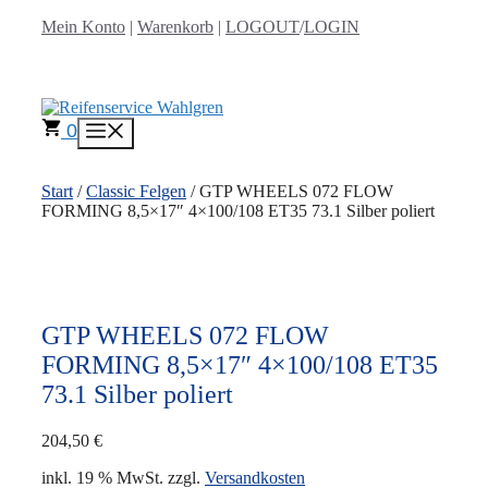
Zum
Mein Konto
|
Warenkorb
|
LOGOUT
/
LOGIN
Inhalt
springen
0
Menü
Start
/
Classic Felgen
/ GTP WHEELS 072 FLOW
FORMING 8,5×17″ 4×100/108 ET35 73.1 Silber poliert
GTP WHEELS 072 FLOW
FORMING 8,5×17″ 4×100/108 ET35
73.1 Silber poliert
204,50
€
inkl. 19 % MwSt.
zzgl.
Versandkosten