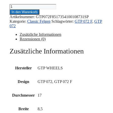
GTP
WHEELS
In den Warenkorb
072
Artikelnummer:
GTP072F8517354100108731SP
FLOW
Kategorie:
Classic Felgen
Schlagwörter:
GTP 072 F
,
GTP
FORMING
072
8,5x17"
4x100/108
Zusätzliche Informationen
ET35
Rezensionen (0)
73.1
Silber
Zusätzliche Informationen
poliert
Menge
Hersteller
GTP WHEELS
Design
GTP 072, GTP 072 F
Durchmesser
17
Breite
8,5