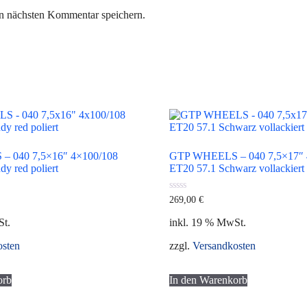
n nächsten Kommentar speichern.
 040 7,5×16″ 4×100/108
GTP WHEELS – 040 7,5×17″ 
y red poliert
ET20 57.1 Schwarz vollackiert
0
269,00
€
von
5
St.
inkl. 19 % MwSt.
osten
zzgl.
Versandkosten
orb
In den Warenkorb