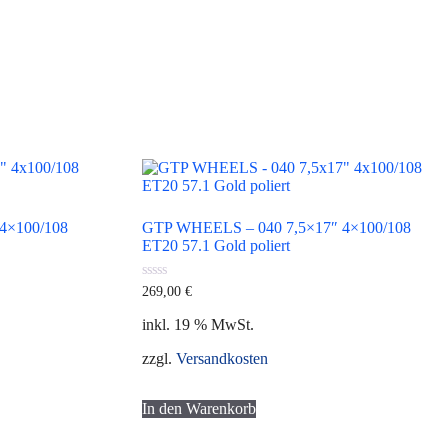
4×100/108
GTP WHEELS – 040 7,5×17″ 4×100/108
ET20 57.1 Gold poliert
0
269,00
€
von
5
inkl. 19 % MwSt.
zzgl.
Versandkosten
In den Warenkorb