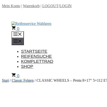
Zum
Mein Konto
|
Warenkorb
|
LOGOUT
/
LOGIN
Inhalt
springen
0
Menü
Menü
STARTSEITE
REIFENSUCHE
KOMPLETTRAD
SHOP
0
Start
/
Classic Felgen
/ CLASSIC WHEELS – Penta 8×17″ 5×112 ET11 