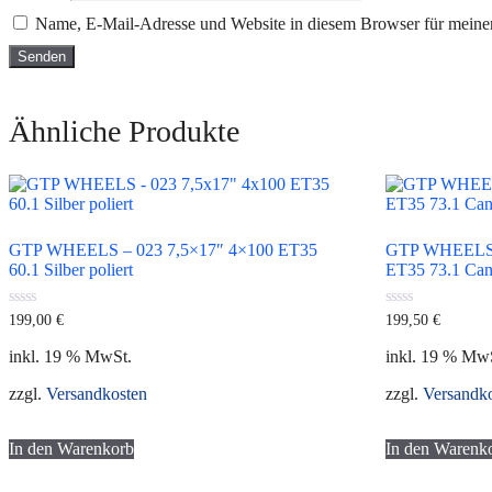
Name, E-Mail-Adresse und Website in diesem Browser für meine
Ähnliche Produkte
GTP WHEELS – 023 7,5×17″ 4×100 ET35
GTP WHEELS –
60.1 Silber poliert
ET35 73.1 Cand
0
0
199,00
€
199,50
€
von
von
5
5
inkl. 19 % MwSt.
inkl. 19 % Mw
zzgl.
Versandkosten
zzgl.
Versandk
In den Warenkorb
In den Warenk