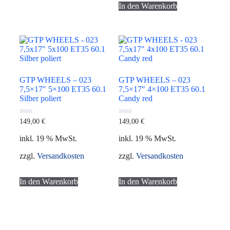
In den Warenkorb
GTP WHEELS – 023
GTP WHEELS – 023
7,5×17″ 5×100 ET35 60.1
7,5×17″ 4×100 ET35 60.1
Silber poliert
Candy red
0
0
149,00
€
149,00
€
von
von
5
5
inkl. 19 % MwSt.
inkl. 19 % MwSt.
zzgl.
Versandkosten
zzgl.
Versandkosten
In den Warenkorb
In den Warenkorb