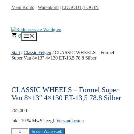
Zum
Mein Konto
|
Warenkorb
|
LOGOUT
/
LOGIN
Inhalt
springen
0
Menü
Start
/
Classic Felgen
/ CLASSIC WHEELS – Formel
Super Vau 8×13″ 4×130 ET-13,5 78.8 Silber
CLASSIC WHEELS – Formel Super
Vau 8×13″ 4×130 ET-13,5 78.8 Silber
265,00
€
inkl. 19 % MwSt.
zzgl.
Versandkosten
CLASSIC
In den Warenkorb