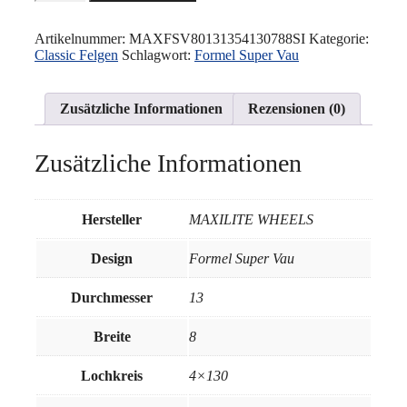
WHEELS
-
Formel
Artikelnummer:
MAXFSV80131354130788SI
Kategorie:
Super
Classic Felgen
Schlagwort:
Formel Super Vau
Vau
8x13"
4x130
Zusätzliche Informationen
Rezensionen (0)
ET-
13,5
78.8
Zusätzliche Informationen
Silber
Menge
Hersteller
MAXILITE WHEELS
Design
Formel Super Vau
Durchmesser
13
Breite
8
Lochkreis
4×130