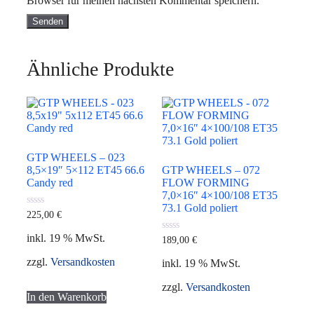
Browser für meinen nächsten Kommentar speichern.
Ähnliche Produkte
GTP WHEELS – 023
8,5×19″ 5×112 ET45 66.6
GTP WHEELS – 072
Candy red
FLOW FORMING
7,0×16″ 4×100/108 ET35
73.1 Gold poliert
0
225,00
€
von
5
inkl. 19 % MwSt.
0
189,00
€
von
5
zzgl.
Versandkosten
inkl. 19 % MwSt.
zzgl.
Versandkosten
In den Warenkorb