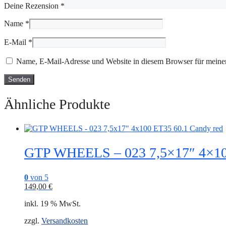
Deine Rezension
*
Name
*
E-Mail
*
Name, E-Mail-Adresse und Website in diesem Browser für meine
Ähnliche Produkte
GTP WHEELS – 023 7,5×17″ 4×100
0
von 5
149,00
€
inkl. 19 % MwSt.
zzgl.
Versandkosten