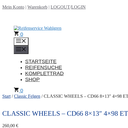
Zum
Mein Konto
|
Warenkorb
|
LOGOUT
/
LOGIN
Inhalt
springen
0
Menü
Menü
STARTSEITE
REIFENSUCHE
KOMPLETTRAD
SHOP
0
Start
/
Classic Felgen
/ CLASSIC WHEELS – CD66 8×13″ 4×98 ET-3
CLASSIC WHEELS – CD66 8×13″ 4×98 ET-3
260,00
€