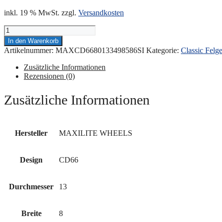
inkl. 19 % MwSt.
zzgl.
Versandkosten
CLASSIC
WHEELS
In den Warenkorb
-
Artikelnummer:
MAXCD6680133498586SI
Kategorie:
Classic Felg
CD66
8x13"
Zusätzliche Informationen
4x98
Rezensionen (0)
ET-
3
Zusätzliche Informationen
58.6
Silber
Menge
Hersteller
MAXILITE WHEELS
Design
CD66
Durchmesser
13
Breite
8