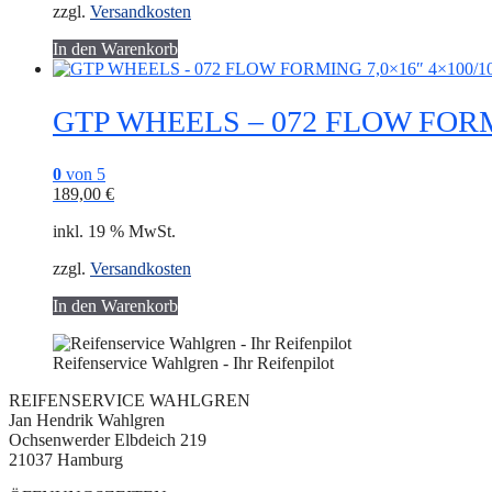
zzgl.
Versandkosten
In den Warenkorb
GTP WHEELS – 072 FLOW FORMING
0
von 5
189,00
€
inkl. 19 % MwSt.
zzgl.
Versandkosten
In den Warenkorb
Reifenservice Wahlgren - Ihr Reifenpilot
REIFENSERVICE WAHLGREN
Jan Hendrik Wahlgren
Ochsenwerder Elbdeich 219
21037 Hamburg