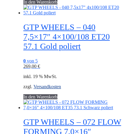
In den Warenkorb
GTP WHEELS – 040
7,5×17″ 4×100/108 ET20
57.1 Gold poliert
0
von 5
269,00
€
inkl. 19 % MwSt.
zzgl.
Versandkosten
In den Warenkorb
GTP WHEELS – 072 FLOW
FORMING 7,0×16″