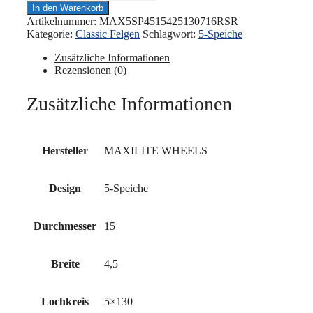
WHEELS
In den Warenkorb
-
Artikelnummer:
MAX5SP4515425130716RSR
5-
Kategorie:
Classic Felgen
Schlagwort:
5-Speiche
Speiche
4,5x15"
Zusätzliche Informationen
5x130
Rezensionen (0)
ET42
71.6
Zusätzliche Informationen
Mattschwarz
poliert
Menge
Hersteller
MAXILITE WHEELS
Design
5-Speiche
Durchmesser
15
Breite
4,5
Lochkreis
5×130