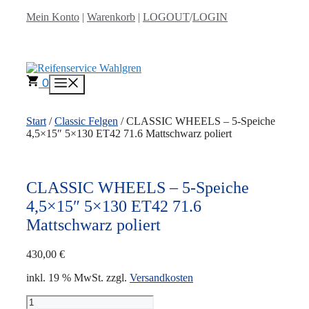
Zum
Mein Konto
|
Warenkorb
|
LOGOUT
/
LOGIN
Inhalt
springen
0
Menü
Start
/
Classic Felgen
/ CLASSIC WHEELS – 5-Speiche
4,5×15″ 5×130 ET42 71.6 Mattschwarz poliert
CLASSIC WHEELS – 5-Speiche
4,5×15″ 5×130 ET42 71.6
Mattschwarz poliert
430,00
€
inkl. 19 % MwSt.
zzgl.
Versandkosten
CLASSIC