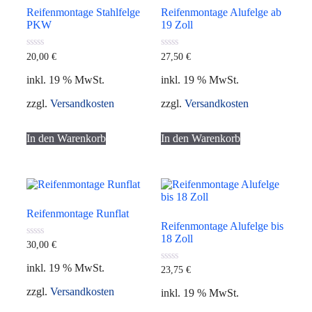
Reifenmontage Stahlfelge
Reifenmontage Alufelge ab
PKW
19 Zoll
0
0
20,00
€
27,50
€
von
von
5
5
inkl. 19 % MwSt.
inkl. 19 % MwSt.
zzgl.
Versandkosten
zzgl.
Versandkosten
In den Warenkorb
In den Warenkorb
Reifenmontage Runflat
Reifenmontage Alufelge bis
18 Zoll
0
30,00
€
von
5
inkl. 19 % MwSt.
0
23,75
€
von
5
zzgl.
Versandkosten
inkl. 19 % MwSt.