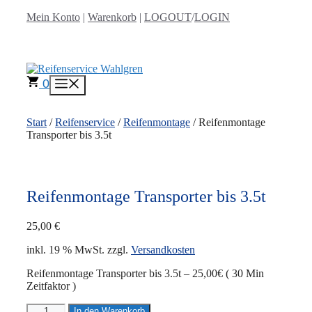
Zum
Mein Konto
|
Warenkorb
|
LOGOUT
/
LOGIN
Inhalt
springen
0
Menü
Start
/
Reifenservice
/
Reifenmontage
/ Reifenmontage
Transporter bis 3.5t
Reifenmontage Transporter bis 3.5t
25,00
€
inkl. 19 % MwSt.
zzgl.
Versandkosten
Reifenmontage Transporter bis 3.5t – 25,00€ ( 30 Min
Zeitfaktor )
Reifenmontage
In den Warenkorb