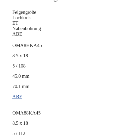
Felgengröße
Lochkreis
ET
Nabenbohrung
ABE
OMA8HKA45
8.5 x 18
5 / 108
45.0 mm
70.1 mm
ABE
OMA88KA45
8.5 x 18
5 / 112