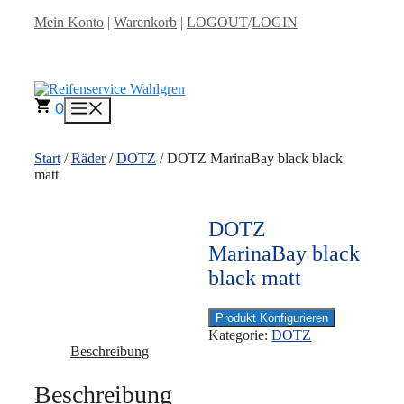
Zum
Mein Konto
|
Warenkorb
|
LOGOUT
/
LOGIN
Inhalt
springen
0
Menü
Start
/
Räder
/
DOTZ
/ DOTZ MarinaBay black black
matt
DOTZ
MarinaBay black
black matt
Produkt Konfigurieren
Kategorie:
DOTZ
Beschreibung
Beschreibung