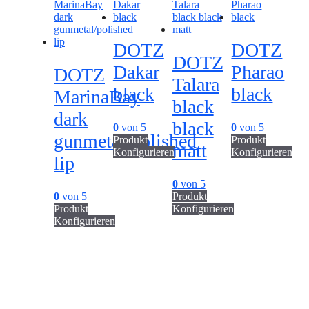
DOTZ
DOTZ
DOTZ
Dakar
Pharao
DOTZ
Talara
black
black
MarinaBay
black
dark
black
0
von 5
0
von 5
gunmetal/polished
Produkt
Produkt
matt
Konfigurieren
Konfigurieren
lip
0
von 5
0
von 5
Produkt
Produkt
Konfigurieren
Konfigurieren