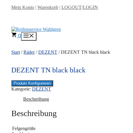
Zum
Mein Konto
|
Warenkorb
|
LOGOUT
/
LOGIN
Inhalt
springen
0
Menü
Start
/
Räder
/
DEZENT
/ DEZENT TN black black
DEZENT TN black black
Produkt Konfigurieren
Kategorie:
DEZENT
Beschreibung
Beschreibung
Felgengröße