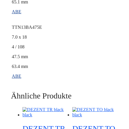
65.1 mm
ABE
TTN13BA475E
7.0 x 18
4 / 108
47.5 mm
63.4 mm
ABE
Ähnliche Produkte
DEZENT TR
DEZENT TO