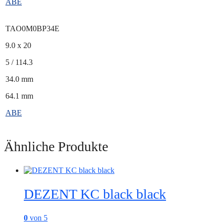
ABE
TAO0M0BP34E
9.0 x 20
5 / 114.3
34.0 mm
64.1 mm
ABE
Ähnliche Produkte
DEZENT KC black black
0
von 5