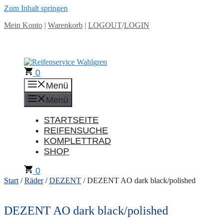
Zum Inhalt springen
Mein Konto
|
Warenkorb
|
LOGOUT
/
LOGIN
0
Menü
Menü
STARTSEITE
REIFENSUCHE
KOMPLETTRAD
SHOP
0
Start
/
Räder
/
DEZENT
/ DEZENT AO dark black/polished
DEZENT AO dark black/polished