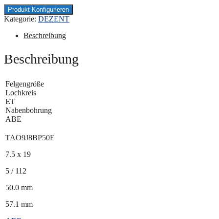
Produkt Konfigurieren
Kategorie:
DEZENT
Beschreibung
Beschreibung
Felgengröße
Lochkreis
ET
Nabenbohrung
ABE
TAO9J8BP50E
7.5 x 19
5 / 112
50.0 mm
57.1 mm