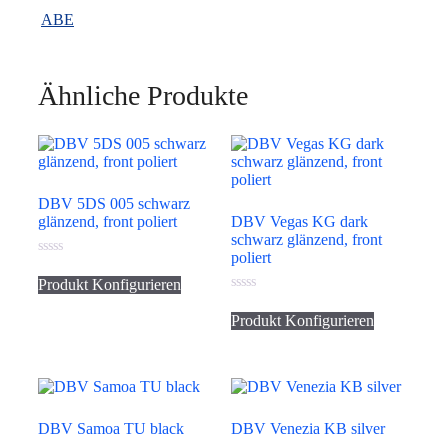
ABE
Ähnliche Produkte
DBV 5DS 005 schwarz
glänzend, front poliert
DBV Vegas KG dark
schwarz glänzend, front
poliert
0
von
Produkt Konfigurieren
5
0
von
Produkt Konfigurieren
5
DBV Samoa TU black
DBV Venezia KB silver