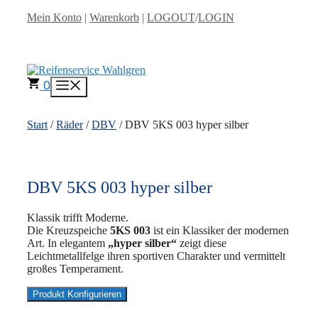
Zum
Mein Konto
|
Warenkorb
|
LOGOUT
/
LOGIN
Inhalt
springen
0
Menü
Start
/
Räder
/
DBV
/ DBV 5KS 003 hyper silber
DBV 5KS 003 hyper silber
Klassik trifft Moderne.
Die Kreuzspeiche
5KS 003
ist ein Klassiker der modernen
Art. In elegantem
„hyper silber“
zeigt diese
Leichtmetallfelge ihren sportiven Charakter und vermittelt
großes Temperament.
Produkt Konfigurieren