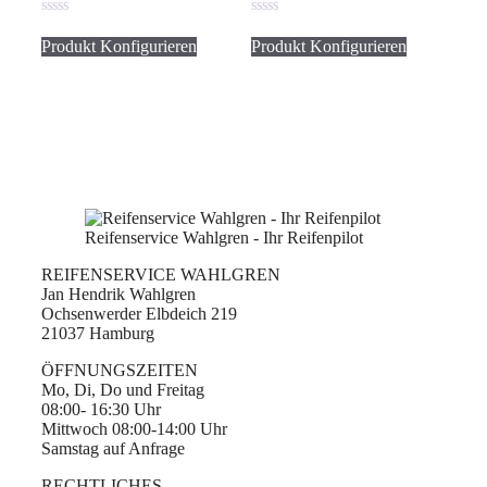
0
0
von
von
Produkt Konfigurieren
Produkt Konfigurieren
5
5
Reifenservice Wahlgren - Ihr Reifenpilot
REIFENSERVICE WAHLGREN
Jan Hendrik Wahlgren
Ochsenwerder Elbdeich 219
21037 Hamburg
ÖFFNUNGSZEITEN
Mo, Di, Do und Freitag
08:00- 16:30 Uhr
Mittwoch 08:00-14:00 Uhr
Samstag auf Anfrage
RECHTLICHES