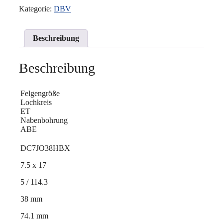
Kategorie:
DBV
Beschreibung
Beschreibung
Felgengröße
Lochkreis
ET
Nabenbohrung
ABE
DC7JO38HBX
7.5 x 17
5 / 114.3
38 mm
74.1 mm