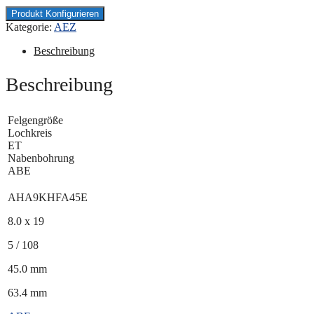
Produkt Konfigurieren
Kategorie:
AEZ
Beschreibung
Beschreibung
Felgengröße
Lochkreis
ET
Nabenbohrung
ABE
AHA9KHFA45E
8.0 x 19
5 / 108
45.0 mm
63.4 mm