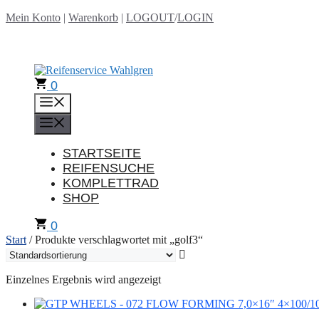
Zum
Mein Konto
|
Warenkorb
|
LOGOUT
/
LOGIN
Inhalt
springen
0
Menü
Menü
STARTSEITE
REIFENSUCHE
KOMPLETTRAD
SHOP
0
Start
/ Produkte verschlagwortet mit „golf3“
Einzelnes Ergebnis wird angezeigt